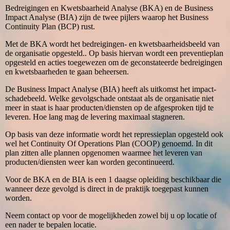
Bedreigingen en Kwetsbaarheid Analyse (BKA) en de Business
Impact Analyse (BIA) zijn de twee pijlers waarop het Business
Continuity Plan (BCP) rust.
Met de BKA wordt het bedreigingen- en kwetsbaarheidsbeeld van
de organisatie opgesteld.. Op basis hiervan wordt een preventieplan
opgesteld en acties toegewezen om de geconstateerde bedreigingen
en kwetsbaarheden te gaan beheersen.
De Business Impact Analyse (BIA) heeft als uitkomst het impact-
schadebeeld. Welke gevolgschade ontstaat als de organisatie niet
meer in staat is haar producten/diensten op de afgesproken tijd te
leveren. Hoe lang mag de levering maximaal stagneren.
Op basis van deze informatie wordt het repressieplan opgesteld ook
wel het Continuity Of Operations Plan (COOP) genoemd. In dit
plan zitten alle plannen opgenomen waarmee het leveren van
producten/diensten weer kan worden gecontinueerd.
Voor de BKA en de BIA is een 1 daagse opleiding beschikbaar die
wanneer deze gevolgd is direct in de praktijk toegepast kunnen
worden.
Neem contact op voor de mogelijkheden zowel bij u op locatie of
een nader te bepalen locatie.