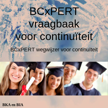
BCxPERT
vraagbaak
voor
continuïteit
BCxPERT wegwijzer voor continuïteit
BKA en BIA