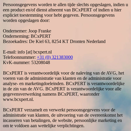
Persoonsgegevens worden te allen tijde slechts opgeslagen, indien u
een product en/of dienst afneemt van BCxPERT of indien u hier
expliciet toestemming voor hebt gegeven. Persoonsgegevens
worden opgeslagen door:
Ondernemer: Joop Franke
Onderneming: BCxPERT
Bezoekadres: De Kiel 63, 8254 KT Dronten Nederland
E-mail: info [at] bcxpert.nl
Telefoonnummer:
+31 (0) 321383000
KvK-nummer: 53208048
BCxPERT is verantwoordelijk voor de naleving van de AVG, het
voeren van de administratie van klanten en de administratie voor
analyse- en marketingdoeleinden. BCxPERT is verantwoordelijke
in de zin van de AVG. BCxPERT is verantwoordelijke voor alle
gegevensverwerking namens BCxPERT, waaronder
www.bcxpert.nl.
BCxPERT verzamelt en verwerkt persoonsgegevens voor de
administratie van klanten, de uitvoering van de overeenkomst het
incasseren van betalingen, de website, persoonlijke marketing en
om te voldoen aan wettelijke verplichtingen.