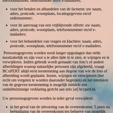
telefoonnummer, ordernummer en/of e-mailadres;
voor het betalen en afhandelen van de facturen: uw naam,
adres, postcode, woonplaats, locatiegegevens en/of
ordernummer;
voor de aanvraag van een vrijblijvende offerte: uw naam,
adres, postcode, woonplaats, telefoonnummer en/of e-
mailadres;
voor het behandelen van vragen en klachten: naam, adres,
postcode, woonplaats, telefoonnummer en/of e-mailadres.
Persoonsgegevens worden nooit langer opgeslagen dan strikt
noodzakelijk en zijn voor u te allen tijde in te zien, te wijzigen en te
verwijderen. Indien gebruik wordt gemaakt van foto’s of andere
afbeeldingen waarop natuurlijke personen zijn afgebeeld, vraagt
BCxPERT altijd eerst toestemming aan degene van wie de foto of
afbeelding wordt geplaatst. Inzien, wijzigen en verwijderen (het
recht om vergeten te worden daaronder begrepen) en het intrekken
van de gegeven toestemming is mogelijk middels een
ondubbelzinnige verklaring gericht aan info [at] bcxpert.nl.
Uw persoonsgegevens worden in ieder geval verwijderd:
in het geval van de uitvoering van de overeenkomst: 5 jaren na
beëindiging van de overeenkomst ten behoeve van mogelijk