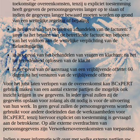
toekomstige overeenkomsten, tenzij u expliciet toestemming
heeft gegeven de persoonsgegevens langer op te slaan of
indien de gegevens langer bewaard moeten worden op grond
van een wettelijke regeling of bepaling
in het geval van het betalen en afhandelen van de facturen: 7
jaren na het betalen van de betreffende factuur, ten behoeve
van het voldoen aan de wettelijke verplichting van de
Belastingdienst
in het geval van het behandelen van vragen en klachten: na het
tot tevredenheid oplossen van de klacht
in het geval van de aanvraag van een vrijblijvende offerte: 60
dagen na het versturen van de vrijblijvende offerte
Voor het juist laten verlopen van de overeenkomst kan BCxPERT
gebruik maken van een aantal externe partijen die mogelijk ook
inzicht krijgen in uw gegevens. In ieder geval zullen zij de
gegevens opslaan voor zolang als dit nodig is voor de uitvoering
van hun werk. In geen geval zullen de persoonsgegevens worden
gebruikt voor andere doeleinden dan de werkzaamheden voor
BCxPERT, tenzij hiervoor expliciet om toestemming is gevraagd
aan de betrokkene. Op alle externe overdrachten van
persoonsgegevens zijn Verwerkersovereenkomsten van toepassing.
Indien u meer informatie wilt over met welke externe partijen uw