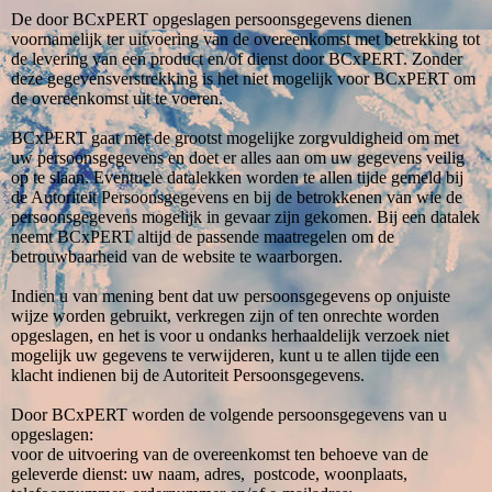
De door BCxPERT opgeslagen persoonsgegevens dienen
voornamelijk ter uitvoering van de overeenkomst met betrekking tot
de levering van een product en/of dienst door BCxPERT. Zonder
deze gegevensverstrekking is het niet mogelijk voor BCxPERT om
de overeenkomst uit te voeren.
BCxPERT gaat met de grootst mogelijke zorgvuldigheid om met
uw persoonsgegevens en doet er alles aan om uw gegevens veilig
op te slaan. Eventuele datalekken worden te allen tijde gemeld bij
de Autoriteit Persoonsgegevens en bij de betrokkenen van wie de
persoonsgegevens mogelijk in gevaar zijn gekomen. Bij een datalek
neemt BCxPERT altijd de passende maatregelen om de
betrouwbaarheid van de website te waarborgen.
Indien u van mening bent dat uw persoonsgegevens op onjuiste
wijze worden gebruikt, verkregen zijn of ten onrechte worden
opgeslagen, en het is voor u ondanks herhaaldelijk verzoek niet
mogelijk uw gegevens te verwijderen, kunt u te allen tijde een
klacht indienen bij de Autoriteit Persoonsgegevens.
Door BCxPERT worden de volgende persoonsgegevens van u
opgeslagen:
voor de uitvoering van de overeenkomst ten behoeve van de
geleverde dienst: uw naam, adres, postcode, woonplaats,