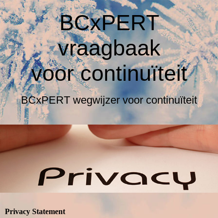
BCxPERT
vraagbaak
voor
continuïteit
BCxPERT wegwijzer voor continuïteit
Privacy Statement