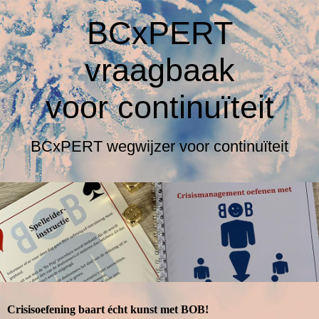
BCxPERT
vraagbaak
voor
continuïteit
BCxPERT wegwijzer voor continuïteit
Crisisoefening baart écht kunst met BOB!