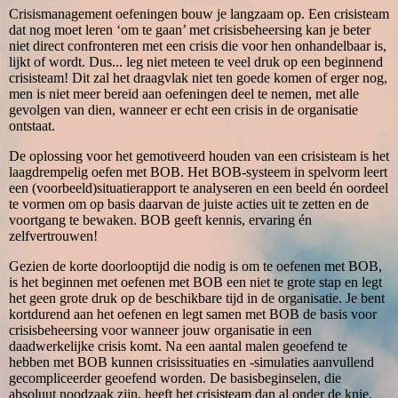
Crisismanagement oefeningen bouw je langzaam op. Een crisisteam
dat nog moet leren ‘om te gaan’ met crisisbeheersing kan je beter
niet direct confronteren met een crisis die voor hen onhandelbaar is,
lijkt of wordt. Dus... leg niet meteen te veel druk op een beginnend
crisisteam! Dit zal het draagvlak niet ten goede komen of erger nog,
men is niet meer bereid aan oefeningen deel te nemen, met alle
gevolgen van dien, wanneer er echt een crisis in de organisatie
ontstaat.
De oplossing voor het gemotiveerd houden van een crisisteam is het
laagdrempelig oefen met BOB. Het BOB-systeem in spelvorm leert
een (voorbeeld)situatierapport te analyseren en een beeld én oordeel
te vormen om op basis daarvan de juiste acties uit te zetten en de
voortgang te bewaken. BOB geeft kennis, ervaring én
zelfvertrouwen!
Gezien de korte doorlooptijd die nodig is om te oefenen met BOB,
is het beginnen met oefenen met BOB een niet te grote stap en legt
het geen grote druk op de beschikbare tijd in de organisatie. Je bent
kortdurend aan het oefenen en legt samen met BOB de basis voor
crisisbeheersing voor wanneer jouw organisatie in een
daadwerkelijke crisis komt. Na een aantal malen geoefend te
hebben met BOB kunnen crisissituaties en -simulaties aanvullend
gecompliceerder geoefend worden. De basisbeginselen, die
absoluut noodzaak zijn, heeft het crisisteam dan al onder de knie.