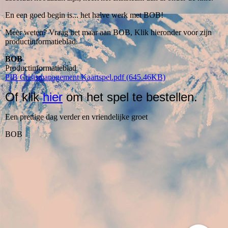
En een goed begin is... het halve werk met BOB!
Meer weten? Vraag het maar aan BOB, Klik hieronder voor zijn
productinformatieblad.
BOB
Productinformatieblad
PIB Crisismanagement Kaartspel.pdf (645.46KB)
Of klik
hier
om het spel te bestellen.
Een prettige dag verder en vriendelijke groet
BOB