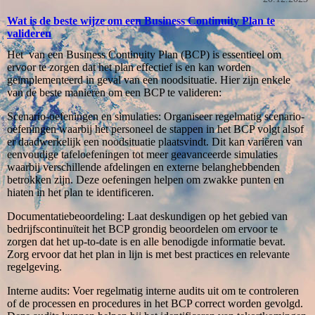
Wat is de beste wijze om een Business Continuity Plan te
valideren
Het van een Business Continuity Plan (BCP) is essentieel om
ervoor te zorgen dat het plan effectief is en kan worden
geïmplementeerd in geval van een noodsituatie. Hier zijn enkele
van de beste manieren om een BCP te valideren:
Scenario-oefeningen en simulaties: Organiseer regelmatig scenario-
oefeningen waarbij het personeel de stappen in het BCP volgt alsof
er daadwerkelijk een noodsituatie plaatsvindt. Dit kan variëren van
eenvoudige tafeloefeningen tot meer geavanceerde simulaties
waarbij verschillende afdelingen en externe belanghebbenden
betrokken zijn. Deze oefeningen helpen om zwakke punten en
hiaten in het plan te identificeren.
Documentatiebeoordeling: Laat deskundigen op het gebied van
bedrijfscontinuïteit het BCP grondig beoordelen om ervoor te
zorgen dat het up-to-date is en alle benodigde informatie bevat.
Zorg ervoor dat het plan in lijn is met best practices en relevante
regelgeving.
Interne audits: Voer regelmatig interne audits uit om te controleren
of de processen en procedures in het BCP correct worden gevolgd.