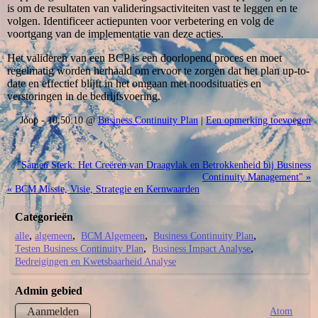
is om de resultaten van valideringsactiviteiten vast te leggen en te
volgen. Identificeer actiepunten voor verbetering en volg de
voortgang van de implementatie van deze acties.
Het valideren van een BCP is een doorlopend proces en moet
regelmatig worden herhaald om ervoor te zorgen dat het plan up-to-
date en effectief blijft in het omgaan met noodsituaties en
verstoringen in de bedrijfsvoering.
Joop - 10:50:10 @
Business Continuity Plan
|
Een opmerking toevoegen
"Samen Sterk: Het Creëren van Draagvlak en Betrokkenheid bij Business
Continuity Management" »
« BCM Missie, Visie, Strategie en Kernwaarden
Categorieën
alle
algemeen
BCM Algemeen
Business Continuity Plan
Testen Business Continuity Plan
Business Impact Analyse
Bedreigingen en Kwetsbaarheid Analyse
Admin gebied
Atom
Aanmelden