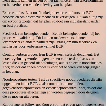
Deze audits kunnen helpen bij het identificeren van tekortkomingen
en het verbeteren van de naleving van het plan.
Externe audits: Laat onafhankelijke externe auditors het BCP
beoordelen om objectieve feedback te verkrijgen. Dit kan nuttig zijn
om ervoor te zorgen dat het plan voldoet aan industriestandaarden
en best practices.
Feedback van belanghebbenden: Betrek belanghebbenden bij het
proces van validering. Dit kunnen medewerkers, klanten,
leveranciers en andere partners zijn. Vraag om hun feedback en
suggesties voor verbetering van het BCP.
Continu verbeterproces: Een BCP is geen statisch document. Het
moet regelmatig worden bijgewerkt en verbeterd op basis van
lessen die zijn geleerd uit oefeningen, audits en echte noodsituaties.
Zorg ervoor dat er een proces is voor het beheren van wijzigingen
in het plan.
Noodprocedures testen: Test de specifieke noodprocedures die zijn
opgenomen in het BCP, zoals communicatiemethoden,
gegevensherstelprocessen en evacuatieprocedures. Zorg ervoor dat
deze procedures effectief zijn en worden begrepen door degenen
die ze moeten uitvoeren.
Rapportage en follow-up: Zorg ervoor dat er een rapportagesysteem