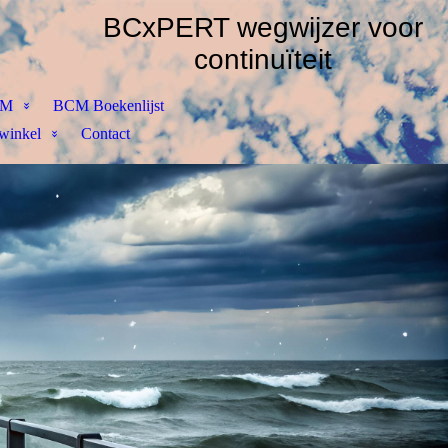
BCxPERT wegwijzer voor
continuïteit
CM
BCM Boekenlijst
winkel
Contact