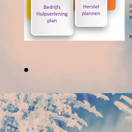
D
m
g
M