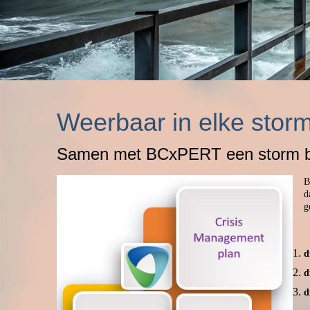
Weerbaar in elke stor
Samen met BCxPERT een storm bed
B
d
g
d
d
d