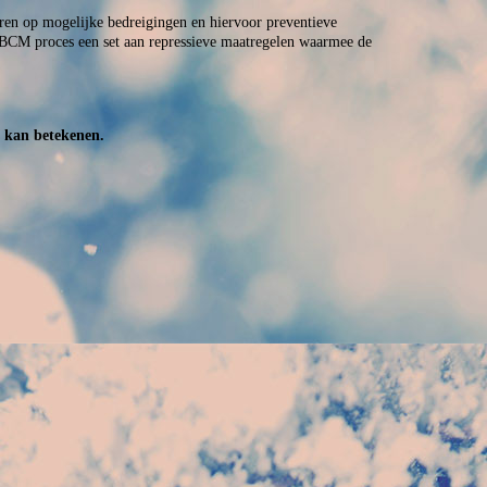
eren op mogelijke bedreigingen en hiervoor preventieve
et BCM proces een set aan repressieve maatregelen waarmee de
e kan betekenen.