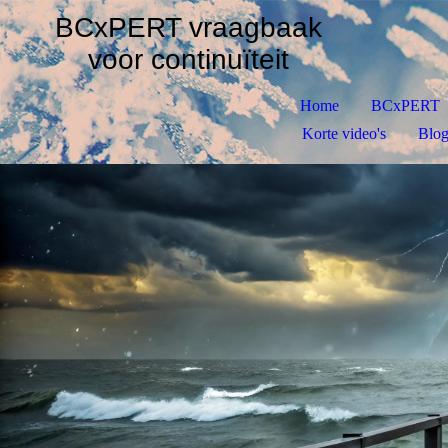
BCxPERT vraagbaak
voor
continuïteit
Home
BCxPERT
Korte video's
Blog