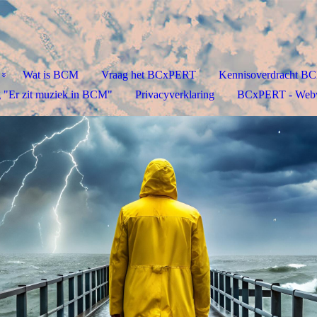
Wat is BCM
Vraag het BCxPERT
Kennisoverdracht B
 "Er zit muziek in BCM"
Privacyverklaring
BCxPERT - Web